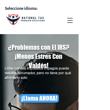
Seleccione idioma:
¿Problemas con El IRS?
¡Menos Estres Con
Valdés!
Lidiar con los impuestos impagos puede
resultar abrumador, pero no tiene por qué
afrontarlo solo.
¡Llama AHORA!