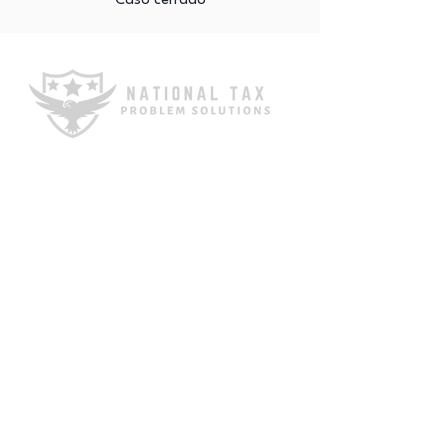
Caso cerrado
1601 E Cesar Chavez St STE 105
Austin, TX 78702
Número de teléfono:
512-448-9009
Correo electrónico:
info@mytaxprofessionals.com
¿Cuánto le debe al IRS?