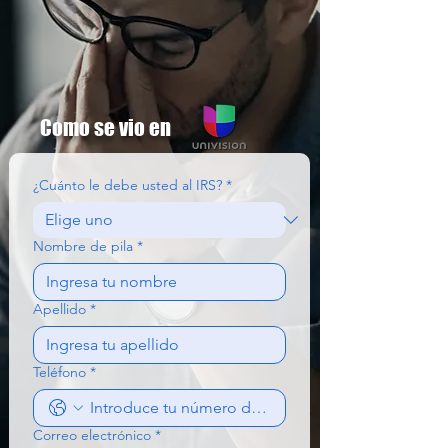
Como se vio en
¿Cuánto le debe usted al IRS?
*
Nombre de pila
*
Apellido
*
Teléfono
*
Correo electrónico
*